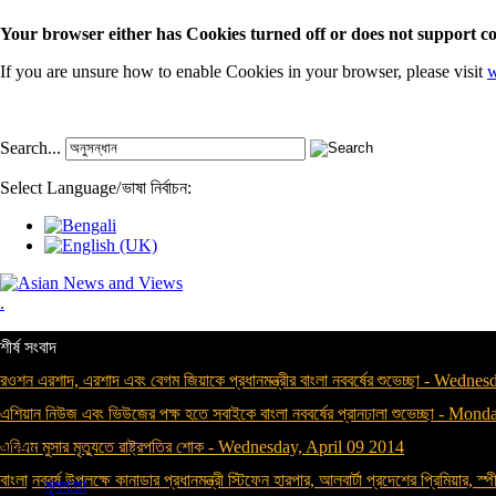
Your browser either has Cookies turned off or does not support co
If you are unsure how to enable Cookies in your browser, please visit
w
Search...
Select Language
/
ভাষা নির্বাচন:
.
শীর্ষ সংবাদ
রওশন এরশাদ, এরশাদ এবং বেগম জিয়াকে প্রধানমন্ত্রীর বাংলা নববর্ষের শুভেচ্ছা
-
Wednesda
এশিয়ান নিউজ এবং ভিউজের পক্ষ হতে সবাইকে বাংলা নববর্ষের প্রানঢালা শুভেচ্ছা
-
Monday
এবিএম মুসার মৃত্যুতে রাষ্ট্রপতির শোক
-
Wednesday, April 09 2014
Menu
বাংলা নববর্ষ উপলক্ষে কানাডার প্রধানমন্ত্রী স্টিফেন হারপার, আলবার্টা প্রদেশের প্রিমিয়ার, স্পী
মূলপাতা