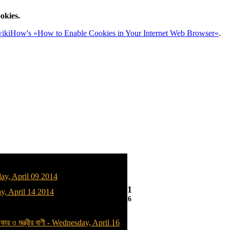
okies.
ikiHow's »How to Enable Cookies in Your Internet Web Browser«
.
y, April 09 2014
11:03:42
, April 14 2014
08/08/2026
কার ও মন্ত্রীর বাণী
-
Wednesday, April 16