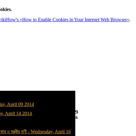
okies.
ikiHow's »How to Enable Cookies in Your Internet Web Browser«
.
y, April 09 2014
03:38:01
, April 14 2014
08/08/2026
কার ও মন্ত্রীর বাণী
-
Wednesday, April 16