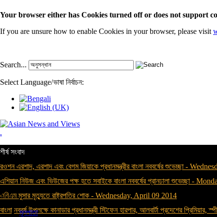
Your browser either has Cookies turned off or does not support co
If you are unsure how to enable Cookies in your browser, please visit
w
Search...
Select Language
/
ভাষা নির্বাচন:
.
শীর্ষ সংবাদ
রওশন এরশাদ, এরশাদ এবং বেগম জিয়াকে প্রধানমন্ত্রীর বাংলা নববর্ষের শুভেচ্ছা
-
Wednesda
এশিয়ান নিউজ এবং ভিউজের পক্ষ হতে সবাইকে বাংলা নববর্ষের প্রানঢালা শুভেচ্ছা
-
Monday
এবিএম মুসার মৃত্যুতে রাষ্ট্রপতির শোক
-
Wednesday, April 09 2014
Menu
বাংলা নববর্ষ উপলক্ষে কানাডার প্রধানমন্ত্রী স্টিফেন হারপার, আলবার্টা প্রদেশের প্রিমিয়ার, স্পী
মূলপাতা