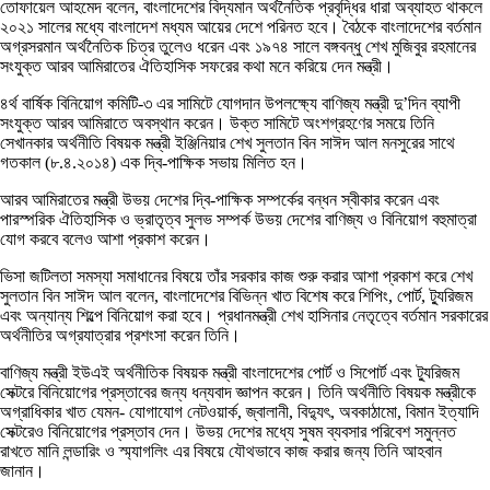
তোফায়েল আহমেদ বলেন, বাংলাদেশের বিদ্যমান অর্থনৈতিক প্রবৃদ্ধির ধারা অব্যাহত থাকলে
২০২১ সালের মধ্যে বাংলাদেশ মধ্যম আয়ের দেশে পরিনত হবে। বৈঠকে বাংলাদেশের বর্তমান
অগ্রসরমান অর্থনৈতিক চিত্র তুলেও ধরেন এবং ১৯৭৪ সালে বঙ্গবন্ধু শেখ মুজিবুর রহমানের
সংযুক্ত আরব আমিরাতের ঐতিহাসিক সফরের কথা মনে করিয়ে দেন মন্ত্রী।
৪র্থ বার্ষিক বিনিয়োগ কমিটি-৩ এর সামিটে যোগদান উপলক্ষ্যে বাণিজ্য মন্ত্রী দু’দিন ব্যাপী
সংযুক্ত আরব আমিরাতে অবস্থান করেন। উক্ত সামিটে অংশগ্রহণের সময়ে তিনি
সেখানকার অর্থনীতি বিষয়ক মন্ত্রী ইঞ্জিনিয়ার শেখ সুলতান বিন সাঈদ আল মনসুরের সাথে
গতকাল (৮.৪.২০১৪) এক দ্বি-পাক্ষিক সভায় মিলিত হন।
আরব আমিরাতের মন্ত্রী উভয় দেশের দ্বি-পাক্ষিক সম্পর্কের বন্ধন স্বীকার করেন এবং
পারস্পরিক ঐতিহাসিক ও ভ্রাতৃত্ব সুলভ সম্পর্ক উভয় দেশের বাণিজ্য ও বিনিয়োগ বহুমাত্রা
যোগ করবে বলেও আশা প্রকাশ করেন।
ভিসা জটিলতা সমস্যা সমাধানের বিষয়ে তাঁর সরকার কাজ শুরু করার আশা প্রকাশ করে শেখ
সুলতান বিন সাঈদ আল বলেন, বাংলাদেশের বিভিন্ন খাত বিশেষ করে শিপিং, পোর্ট, ট্যুরিজম
এবং অন্যান্য শিল্পে বিনিয়োগ করা হবে। প্রধানমন্ত্রী শেখ হাসিনার নেতৃত্বে বর্তমান সরকারের
অর্থনীতির অগ্রযাত্রার প্রশংসা করেন তিনি।
বাণিজ্য মন্ত্রী ইউএই অর্থনীতিক বিষয়ক মন্ত্রী বাংলাদেশের পোর্ট ও সিপোর্ট এবং ট্যুরিজম
সেক্টরে বিনিয়োগের প্রস্তাবের জন্য ধন্যবাদ জ্ঞাপন করেন। তিনি অর্থনীতি বিষয়ক মন্ত্রীকে
অগ্রাধিকার খাত যেমন- যোগাযোগ নেটওয়ার্ক, জ্বালানী, বিদ্যুৎ, অবকাঠামো, বিমান ইত্যাদি
সেক্টরেও বিনিয়োগের প্রস্তাব দেন। উভয় দেশের মধ্যে সুষম ব্যবসার পরিবেশ সমুন্নত
রাখতে মানি লন্ডারিং ও স্ম্যাগলিং এর বিষয়ে যৌথভাবে কাজ করার জন্য তিনি আহবান
জানান।