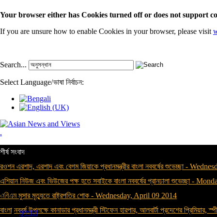
Your browser either has Cookies turned off or does not support co
If you are unsure how to enable Cookies in your browser, please visit
w
Search...
Select Language
/
ভাষা নির্বাচন:
.
শীর্ষ সংবাদ
রওশন এরশাদ, এরশাদ এবং বেগম জিয়াকে প্রধানমন্ত্রীর বাংলা নববর্ষের শুভেচ্ছা
-
Wednesda
এশিয়ান নিউজ এবং ভিউজের পক্ষ হতে সবাইকে বাংলা নববর্ষের প্রানঢালা শুভেচ্ছা
-
Monday
এবিএম মুসার মৃত্যুতে রাষ্ট্রপতির শোক
-
Wednesday, April 09 2014
Menu
বাংলা নববর্ষ উপলক্ষে কানাডার প্রধানমন্ত্রী স্টিফেন হারপার, আলবার্টা প্রদেশের প্রিমিয়ার, স্পী
মূলপাতা