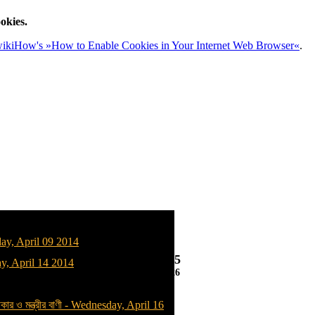
okies.
ikiHow's »How to Enable Cookies in Your Internet Web Browser«
.
y, April 09 2014
09:03:07
, April 14 2014
08/07/2026
কার ও মন্ত্রীর বাণী
-
Wednesday, April 16