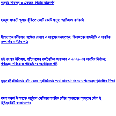
কন্যার সাফল্য ও একজন পিতার আত্মদর্শন
হরমুজ সংকটে ক্ষুধার ঝুঁকিতে কোটি কোটি মানুষ: জাতিসংঘ কর্মকর্তা
সীমান্তের কাঁটাতার, রাষ্ট্রের দেয়াল ও মানুষের মনস্তত্ত্ব: বিভাজনের রাজনীতি ও মানবিক
সম্পর্কের দার্শনিক পাঠ
দুই বাংলার ইতিহাস, পশ্চিমবঙ্গের রাজনৈতিক জনতত্ত্ব ও ২০২৬-এর ভারতীয় নির্বাচন:
গণতন্ত্র, পরিচয় ও পরিবর্তনের বহুমাত্রিক পাঠ
যুক্তরাষ্ট্রনির্ভরতার ফাঁদ ভেঙে স্বনির্ভরতার পথে কানাডা: বাংলাদেশের জন্য প্রাসঙ্গিক শিক্ষা
বাংলা নববর্ষ উপলক্ষে ভার্চুয়াল সেমিনার নাগরিক চার্টার প্রণয়নের প্রস্তাব স্টেপ টু
হিউম্যানিটি বাংলাদেশের