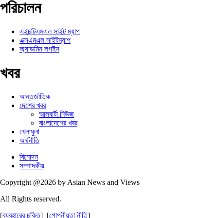
পরিচালন
এইচটিএমএল সাইট ম্যাপ
এক্সএমএল সাইটম্যাপ
অ্যাডমিন লগইন
খবর
আন্তর্জাতিক
দেশের খবর
আলবার্টা নিউজ
বাংলাদেশের খবর
খেলাধুলা
অর্থনীতি
বিনোদন
সম্পাদকীয়
Copyright @2026 by Asian News and Views
All Rights reserved.
[
ব্যবহারের চুক্তি
] [
গোপনীয়তা নীতি
]