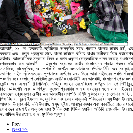
আলবার্টা
,
২১ শে ফেব্রুয়ারী-বহুবিচিত্র সংস্কৃতির মাঝে প্রবাসে বাংলার ভাষার চর্চা
,
এ
ব্যবহার এবং
নতুন প্রজন্মের মাঝে বাংলা ভাষাকে বাঁচিয়ে রাখার অঙ্গীকার নিয়ে যথাযোগ্
মর্যাদায়
আন্তর্জাতিক মাতৃভাষা দিবস ও মহান একুশে ফেব্রুয়ারিকে পালন করেছে বাংলাদেশ
প্রেসক্লাব অব আলবার্টা । একুশের মধ্যাহ্নে অর্থাৎ বাংলাদেশের প্রথম প্রহরে কটি
সামাজিক
,
সাংস্কৃতিক
,
ও পেশাজীবী সংগঠন এডমোনটনের ইউনিভার্সিটি অব ম্যাকুইনে
স্থাপিত শহীদ স্মৃতিস্তম্ভে পুষ্পমাল্য অর্পণের মধ্য দিয়ে ভাষা শহীদদের প্রতি শ্রদ্ধা
প্রদর্শন করে বাংলাদেশ হেরিটেজ এন্ড এথনিক সোসাইটি অব আলবার্টা
,
বাংলাদেশ প্রেসক্লা
সেন্টার অব আলবার্টা (বিপিসিএ)
,
মাহিনুর জাহিদ মেমোরিয়েল ফাউন্ডেশান
,
পেশাজীবিবৃন্দ
,
কিশোর-কিশোরী এবং অতিথিবৃন্দ, ফুলেল শ্রদ্ধার্ঘ্য জানায় বায়ান্নের মহান ভাষা শহীদের।
বাংলাদেশ প্রেসক্লাব সেন্টার অব আলবার্টার সভাপতি বিশিষ্ট মুক্তিযোদ্ধা দেলোয়ার জাহিদ
,
শিক্ষাবিদ ড. নূরুল ইসলাম
,
ড. মুসফিক এবং বেসার কায্যকরী পরিষদের সদস্য টমাল ইসলাম
আহসান উল্লাহ রনি
,
ডলি ইসলাম
,
মাসুদ ভুইয়া
,
আনামুর রহমান এবং পরবর্তীতে তাদের সাথ
যোগ দেন রাজশাহীর অন্যতম ভাষা সৈনিক মোঃ সিদ্দিক হুসাইন
,
অতিথি মেজবাউল ইসলাম
ড. হাফিজ উর রহমান
,
ও ড. মুসফিক প্রমুখ।
Prev
Next >>