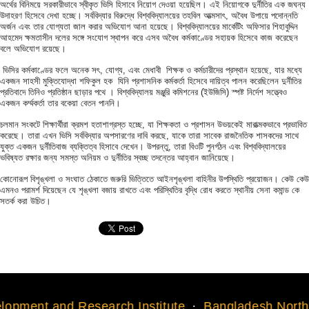
অর্থের বিনিময়ে সরকারীভাবে স্বীকৃত ভিসি হিসাবে নিয়োগ দেওয়া হয়েছিল। এই নিয়োগকে দুর্নীতির এক জঘন্য
উদাহরণ হিসেবে দেখা হচ্ছে। সর্ববিদ্যার বিরুদ্ধে বিশ্ববিদ্যালয়ের তহবিল আত্মসাৎ, অবৈধ উপায়ে পদোন্নতি
অর্জন এবং তার যোগ্যতা জাল করার অভিযোগ আনা হয়েছে। বিশ্ববিদ্যালয়ের মার্কেটিং অফিসার শিহাবুদ্দিন
আহমেদ ক্ষমতাসীন দলের সঙ্গে সংযোগ স্থাপন করে এসব অবৈধ কর্মকাণ্ডের সহায়ক হিসেবে কাজ করেছেন
বলে অভিযোগ রয়েছে।
ভিসির কর্মকাণ্ডের ফলে অনেক সৎ, যোগ্য, এবং মেধাবী শিক্ষক ও কর্মচারীদের প্রস্থান হয়েছে, যার মধ্যে
একজন সাহসী মুক্তিযোদ্ধা শফিকুল হক যিনি প্রশাসনিক কর্মকর্তা হিসেবে দায়িত্ব পালন করেছিলেন দুর্নীতির
প্রতিবাদে তিনিও প্রতিষ্ঠান ছাড়ার পথে । বিশ্ববিদ্যালয় মঞ্জুরি কমিশনের (ইউজিসি) স্পষ্ট নির্দেশ সত্ত্বেও
একজন কর্ম্মকর্তা তার বকেয়া বেতন পাননি।
চলমান সংকটে শিক্ষার্থীরা ক্রমশ হতাশাগ্রস্ত হচ্ছে, যা শিক্ষকতা ও প্রশাসন উভয়কেই মারাত্মকভাবে প্রভাবিত
করেছে। তারা এখন ভিসি সর্ববিদ্যার অপসারণের দাবি করছে, যাকে তারা সাবেক রাজনৈতিক শাসকদের সাথে
যুক্ত একজন দুর্নীতিবাজ ব্যক্তিত্ব হিসাবে দেখেন। উপরন্তু, তারা বিওটি পুনর্গঠন এবং বিশ্ববিদ্যালয়ের
ভবিষ্যত রক্ষার জন্য সমস্ত অনিয়ম ও দুর্নীতির স্বচ্ছ তদন্তের আহ্বান জানিয়েছে।
কোনোরূপ বিশৃঙ্খলা ও সংঘাত ঠেকাতে জরুরি ভিত্তিতে আইনশৃঙ্খলা বাহিনীর উপস্থিতি প্রয়োজন। কেউ কেউ
এমনও পরামর্শ দিয়েছেন যে শৃঙ্খলা বজায় রাখতে এবং পরিস্থিতির বৃদ্ধি রোধ করতে স্থানীয় সেনা কমান্ড কে
সতর্ক করা উচিত।
 Research Institute
Bangladesh North American 