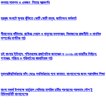
কন্যার সাফল্য ও একজন পিতার আত্মদর্শন
হরমুজ সংকটে ক্ষুধার ঝুঁকিতে কোটি কোটি মানুষ: জাতিসংঘ কর্মকর্তা
সীমান্তের কাঁটাতার, রাষ্ট্রের দেয়াল ও মানুষের মনস্তত্ত্ব: বিভাজনের রাজনীতি ও মানবিক
সম্পর্কের দার্শনিক পাঠ
দুই বাংলার ইতিহাস, পশ্চিমবঙ্গের রাজনৈতিক জনতত্ত্ব ও ২০২৬-এর ভারতীয় নির্বাচন:
গণতন্ত্র, পরিচয় ও পরিবর্তনের বহুমাত্রিক পাঠ
যুক্তরাষ্ট্রনির্ভরতার ফাঁদ ভেঙে স্বনির্ভরতার পথে কানাডা: বাংলাদেশের জন্য প্রাসঙ্গিক শিক্ষা
বাংলা নববর্ষ উপলক্ষে ভার্চুয়াল সেমিনার নাগরিক চার্টার প্রণয়নের প্রস্তাব স্টেপ টু
হিউম্যানিটি বাংলাদেশের