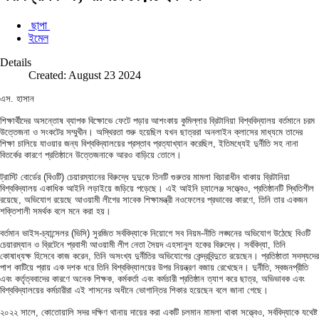
ছাপা
ইমেল
Details
Created: August 23 2024
এস. হাসান
শিক্ষার্থীদের অসন্তোষ ব্যাপক বিক্ষোভে ফেটে পড়ার আশংকায় কুমিল্লার ব্রিটানিয়া বিশ্ববিদ্যালয় বর্তমানে চরম
উত্তেজনা ও সংকটের সম্মুখীন। অস্থিরতা শুরু হয়েছিল যখন ছাত্ররা অনলাইন ক্লাসের মাধ্যমে তাদের
শিক্ষা চালিয়ে যাওয়ার জন্য বিশ্ববিদ্যালয়ের প্রস্তাব প্রত্যাখ্যান করেছিল, ইতিমধ্যেই দুর্নীতি সহ নানা
বিতর্কের কারণে প্রতিষ্ঠানে উত্তেজনাকে আরও বাড়িয়ে তোলে।
ট্রাস্টি বোর্ডের (বিওটি) চেয়ারম্যানের বিরুদ্ধে দুদুকে তিনটি গুরুতর মামলা বিচারাধীন থাকায় ব্রিটানিয়া
বিশ্ববিদ্যালয় একাধিক আইনি লড়াইয়ে জড়িয়ে পড়েছে। এই আইনি চ্যালেঞ্জ সত্ত্বেও, প্রতিষ্ঠানটি স্থিতিশীল
রয়েছে, অভিযোগ রয়েছে আওয়ামী লীগের সাবেক শিক্ষামন্ত্রী নওফেলের প্রভাবের কারণে, তিনি তার একজন
শক্তিশালী সমর্থক বলে মনে করা হয়।
বর্তমান ভাইস-চ্যান্সেলর (ভিসি) সুরজিত সর্ববিদ্যাকে নিয়োগে সব নিয়ম-নীতি লঙ্ঘনের অভিযোগ উঠেছে বিওটি
চেয়ারম্যান ও ব্রিটেনে প্রবাসী আওয়ামী লীগ নেতা সৈয়দ এহসানুল হকের বিরুদ্ধে। সর্ববিদ্যা, তিনি
কোষাধ্যক্ষ হিসেবে কাজ করেন, তিনি অসংখ্য দুর্নীতির অভিযোগের কেন্দ্রবিন্দুতে রয়েছেন। প্রতিষ্ঠাতা সদস্যদের
পাশ কাটিয়ে প্রায় এক দশক ধরে তিনি বিশ্ববিদ্যালয়ের উপর নিয়ন্ত্রণ বজায় রেখেছেন। দুর্নীতি, স্বজনপ্রীতি
এবং কর্তৃত্ববাদের কারণে অনেক শিক্ষক, কর্মকর্তা এবং কর্মচারী প্রতিষ্ঠান ত্যাগ করে ছাত্র, অভিভাবক এবং
বিশ্ববিদ্যালয়ের কর্মচারীরা এই শাসনের অধীনে ভোগান্তির শিকার হয়েছেন বলে জানা গেছে।
২০২২ সালে, কোতোয়ালি সদর দক্ষিণ থানায় দায়ের করা একটি চলমান মামলা থাকা সত্ত্বেও, সর্ববিদ্যাকে যথেষ্ট