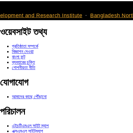
 Research Institute
Bangladesh North American J
ওয়েবসাইট তথ্য
প্রতিষ্ঠাতা সম্পর্কে
বিজ্ঞাপন দেওয়া
বাংলা ফন্ট
ব্যবহারের চুক্তি
গোপনীয়তা নীতি
যোগাযোগ
আমাদের কাছে পৌঁছানো
পরিচালন
এইচটিএমএল সাইট ম্যাপ
এক্সএমএল সাইটম্যাপ