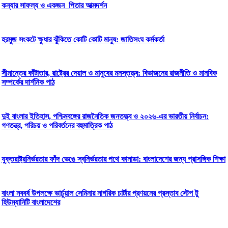
কন্যার সাফল্য ও একজন পিতার আত্মদর্শন
হরমুজ সংকটে ক্ষুধার ঝুঁকিতে কোটি কোটি মানুষ: জাতিসংঘ কর্মকর্তা
সীমান্তের কাঁটাতার, রাষ্ট্রের দেয়াল ও মানুষের মনস্তত্ত্ব: বিভাজনের রাজনীতি ও মানবিক
সম্পর্কের দার্শনিক পাঠ
দুই বাংলার ইতিহাস, পশ্চিমবঙ্গের রাজনৈতিক জনতত্ত্ব ও ২০২৬-এর ভারতীয় নির্বাচন:
গণতন্ত্র, পরিচয় ও পরিবর্তনের বহুমাত্রিক পাঠ
যুক্তরাষ্ট্রনির্ভরতার ফাঁদ ভেঙে স্বনির্ভরতার পথে কানাডা: বাংলাদেশের জন্য প্রাসঙ্গিক শিক্ষা
বাংলা নববর্ষ উপলক্ষে ভার্চুয়াল সেমিনার নাগরিক চার্টার প্রণয়নের প্রস্তাব স্টেপ টু
হিউম্যানিটি বাংলাদেশের