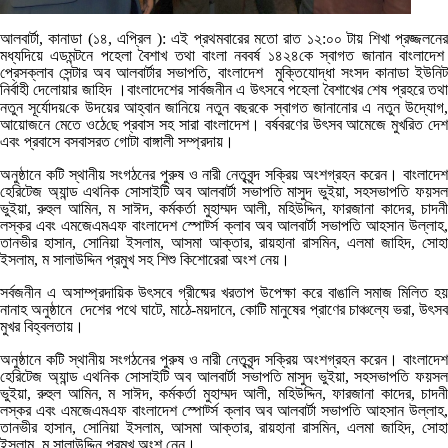
আলবার্টা
,
কানাডা (
১
৪
,
এপ্রিল ):
এই প্রথমবারের মতো রাত ১২:০০ টায় শিখা প্রজ্জলনে
মধ্যদিয়ে
এডমন্টনে পহেলা বৈশাখ
তথা
বাংলা নববর্ষ ১৪২৪কে স্বাগত
জানান
বাংলাদে
প্রেসক্লাব সেন্টার অব আলবার্টার সভাপতি
,
বাংলাদেশ মুক্তিযোদ্ধা সংসদ কানাডা ইউনি
নির্বাহী দেলোয়ার জাহিদ
।
বাংলাদেশের সার্বজনীন
এ
উৎসবে পহেলা বৈশাখের
শেষ প্রহরে
তথ
নতুন
সূর্যোদয়
কে
উদয়ের আহ্বান জানিয়ে নতুন বছরকে স্বাগত জানানোর এ নতুন উদ্যোগ
আয়োজনে মেতে ওঠে
ছে প্রবাস সহ
সারা বাংলাদেশ। বর্ষবরণের উৎসব আমেজে মুখরিত দে
এবং প্রবাসে বসবাসরত গোটা বাঙ্গালী সম্প্রদায়।
অনুষ্ঠানে কটি স্থানীয় সংগঠনের পুরুষ ও নারী নেতৃবৃন্দ সক্রিয় অংশগ্রহন করেন। বাংলাদেশ
হেরিটেজ অ্যান্ড এথনিক সোসাইটি অব আলবার্টা সভাপতি মাসুদ ভুইয়া
,
সহসভাপতি ফয়স
ভুইয়া, রুহুল আমিন, ম সাঈদ, কর্মকর্তা মুহাম্মদ আলী, মহিউদ্দিন, ফারজানা কাদের, চাদনী
লস্কর এবং এমজেএমএফ বাংলাদেশ স্পোর্ট্স ক্লাব অব আলবার্টা সভাপতি আহসান উল্লাহ,
তানভীর হাসান, সোনিয়া ইসলাম, আসমা আক্তার, রায়হানা রাসমিন, এলমা জাহিদ, সোহা
ইসলাম, ম সালাউদ্দিন প্রমুখ সহ শিশু কিশোরেরা অংশ নেয়।
সর্বজনীন এ অসাম্প্রদায়িক উৎসবে গ্রীষ্মের খরতাপ উপেক্ষা করে বাঙালি সমাজ মিলিত হয়
নানাহ অনুষ্ঠানে দেশের পথে ঘাটে
,
মাঠে-ময়দানে
,
কোটি মানুষের প্রাণের চাঞ্চল্যে ভরা
,
উৎস
মুখর বিহ্বলতায়।
অনুষ্ঠানে কটি স্থানীয় সংগঠনের পুরুষ ও নারী নেতৃবৃন্দ সক্রিয় অংশগ্রহন করেন। বাংলাদেশ
হেরিটেজ অ্যান্ড এথনিক সোসাইটি অব আলবার্টা সভাপতি মাসুদ ভুইয়া
,
সহসভাপতি ফয়স
ভুইয়া, রুহুল আমিন, ম সাঈদ, কর্মকর্তা মুহাম্মদ আলী, মহিউদ্দিন, ফারজানা কাদের, চাদনী
লস্কর এবং এমজেএমএফ বাংলাদেশ স্পোর্ট্স ক্লাব অব আলবার্টা সভাপতি আহসান উল্লাহ,
তানভীর হাসান, সোনিয়া ইসলাম, আসমা আক্তার, রায়হানা রাসমিন, এলমা জাহিদ, সোহা
ইসলাম, ম সালাউদ্দিন প্রমুখ অংশ নেন।