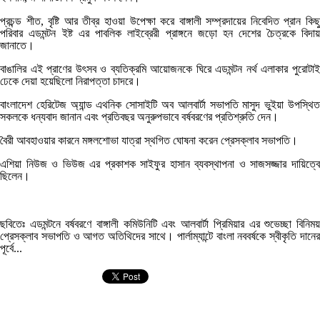
প্রচন্ড শীত, বৃষ্টি আর তীব্র হাওয়া উপেক্ষা করে বাঙ্গালী সম্প্রদায়ের নিবেদিত প্রান কিছু
পরিবার এডমন্টন ইষ্ট এর পাবলিক লাইব্রেরী প্রাঙ্গনে জড়ো হন দেশের চৈত্রকে বিদায়
জানাতে।
বাঙালির এই প্রাণের উৎসব ও ব্যতিক্রমি আয়োজনকে ঘিরে এডমন্টন নর্থ এলাকার পুরোটাই
ঢেকে দেয়া হয়েছিলো নিরাপত্তা চাদরে।
বাংলাদেশ হেরিটেজ অ্যান্ড এথনিক সোসাইটি অব আলবার্টা সভাপতি মাসুদ ভুইয়া উপস্থিত
সকলকে ধন্যবাদ জানান এবং প্রতিবছর অনুরুপভাবে বর্ষবরণের প্রতিশ্রুতি দেন।
বৈরী আবহাওয়ার কারনে মঙ্গলশোভা যাত্রা স্থগিত ঘোষনা করেন প্রেসক্লাব সভাপতি।
এশিয়া নিউজ ও ভিউজ এর প্রকাশক সাইফুর হাসান ব্যবস্থাপনা ও সাজসজ্জার দায়িত্বে
ছিলেন।
ছবিতেঃ এডমন্টনে বর্ষবরণে বাঙ্গালী কমিউনিটি এবং আলবার্টা প্রিমিয়ার এর শুভেচ্ছা বিনিময়
প্রেসক্লাব সভাপতি ও আগত অতিথিদের সাথে। পার্লাম্যান্টে বাংলা নববর্ষকে স্বীকৃতি দানের
পূর্বে...