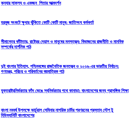
কন্যার সাফল্য ও একজন পিতার আত্মদর্শন
হরমুজ সংকটে ক্ষুধার ঝুঁকিতে কোটি কোটি মানুষ: জাতিসংঘ কর্মকর্তা
সীমান্তের কাঁটাতার, রাষ্ট্রের দেয়াল ও মানুষের মনস্তত্ত্ব: বিভাজনের রাজনীতি ও মানবিক
সম্পর্কের দার্শনিক পাঠ
দুই বাংলার ইতিহাস, পশ্চিমবঙ্গের রাজনৈতিক জনতত্ত্ব ও ২০২৬-এর ভারতীয় নির্বাচন:
গণতন্ত্র, পরিচয় ও পরিবর্তনের বহুমাত্রিক পাঠ
যুক্তরাষ্ট্রনির্ভরতার ফাঁদ ভেঙে স্বনির্ভরতার পথে কানাডা: বাংলাদেশের জন্য প্রাসঙ্গিক শিক্ষা
বাংলা নববর্ষ উপলক্ষে ভার্চুয়াল সেমিনার নাগরিক চার্টার প্রণয়নের প্রস্তাব স্টেপ টু
হিউম্যানিটি বাংলাদেশের