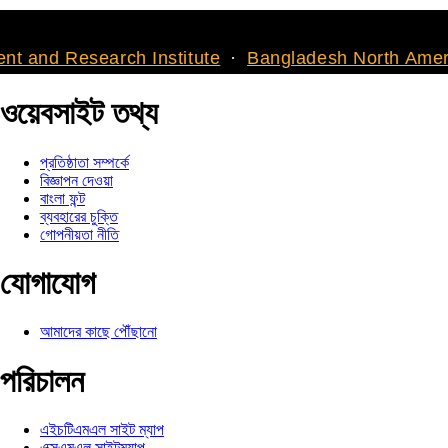
rch Institute
Bangladesh North American Journal
ওয়েবসাইট তথ্য
প্রতিষ্ঠাতা সম্পর্কে
বিজ্ঞাপন দেওয়া
বাংলা ফন্ট
ব্যবহারের চুক্তি
গোপনীয়তা নীতি
যোগাযোগ
আমাদের কাছে পৌঁছানো
পরিচালন
এইচটিএমএল সাইট ম্যাপ
এক্সএমএল সাইটম্যাপ