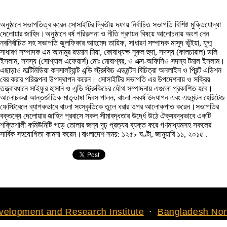
অনুষ্ঠানে সভাপতিত্ব করেন সোসাইটির দ্বিতীয় দফায় নির্বাচিত সভাপতি বিশিষ্ট মুক্তিযোদ্ধা
দেলোয়ার জাহিদ।অনুষ্ঠানে বর্ষ পরিকল্পনা ও নীতি প্রণয়ন বিষয়ে আলোচনায় অংশ নেন
নবনির্বাচিত সহ সভাপতি জুলফিকার আহমেদ তায়িফ, সাধারণ সম্পাদক মাসুদ ভূঁইয়া, যুগ্ম
সাধারণ সম্পাদক এম আনামুর রহমান মিয়া, কোষাধ্যক্ষ নুরুল হুদা, সদস্য (কালচারাল) ডলি
ইসলাম, সদস্য (সোশ্যাল এফেয়ার্স) মোঃ মোবাশ্বর, ও এক্স-অফিসিও সদস্য টমাল ইসলাম।
এছাড়াও মাল্টিমিডিয়া কনসালট্যান্ট এন্ডি স্ট্রুকিচ এডমন্টন বিচিত্রা অনলাইন ও প্রিন্ট এডিশন
বের করার পরিকল্পনা উপস্থাপন করেন। সোসাইটির সভাপতি এর উপদেশনায় ও সক্রিয়
তত্ত্বাবধানে সাইফুর হাসান ও এন্ডি স্ট্রুকিচের যৌথ সম্পাদনায় এগুলো প্রকাশিত হবে।
আলোচকরা আন্তর্জাতিক মাতৃভাষা দিবস পালন, বাংলা নববর্ষ উদযাপন এবং এডমন্টন হেরিটেজ
ফেস্টিবেলে ব্যাপকভাবে বাংলা সংস্কৃতিকে তুলে ধরার ওপর আলোকপাত করেন।সভাপতির
বক্তব্যে দেলোয়ার জাহিদ প্রবাসে সকল সীমাবদ্ধতার উর্দ্ধে উঠে ঐক্যবদ্ধভাবে একটি
শক্তিশালী কমিউনিটি গড়ে তোলার জন্য দৃঢ় প্রত্যয় ব্যক্ত করে গণমাধ্যমসহ সকলের
সার্বিক সহযোগিতা কামনা করেন।বাংলাদেশ সময়: ১২৫৮ ঘণ্টা, জানুয়ারি ১১, ২০১৫ .
nd Research Institute
Bangladesh North American