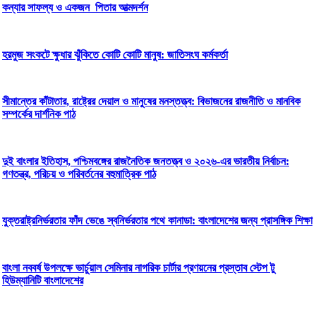
কন্যার সাফল্য ও একজন পিতার আত্মদর্শন
হরমুজ সংকটে ক্ষুধার ঝুঁকিতে কোটি কোটি মানুষ: জাতিসংঘ কর্মকর্তা
সীমান্তের কাঁটাতার, রাষ্ট্রের দেয়াল ও মানুষের মনস্তত্ত্ব: বিভাজনের রাজনীতি ও মানবিক
সম্পর্কের দার্শনিক পাঠ
দুই বাংলার ইতিহাস, পশ্চিমবঙ্গের রাজনৈতিক জনতত্ত্ব ও ২০২৬-এর ভারতীয় নির্বাচন:
গণতন্ত্র, পরিচয় ও পরিবর্তনের বহুমাত্রিক পাঠ
যুক্তরাষ্ট্রনির্ভরতার ফাঁদ ভেঙে স্বনির্ভরতার পথে কানাডা: বাংলাদেশের জন্য প্রাসঙ্গিক শিক্ষা
বাংলা নববর্ষ উপলক্ষে ভার্চুয়াল সেমিনার নাগরিক চার্টার প্রণয়নের প্রস্তাব স্টেপ টু
হিউম্যানিটি বাংলাদেশের